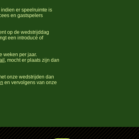
ndien er speelruimte is
ucees en gastspelers
ient op de wedstrijddag
ngt een introducé of
e weken per jaar.
il
, mocht er plaats zijn dan
et onze wedstrijden dan
en
en vervolgens van onze