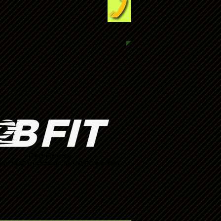
Golf Fitness
an 10.30 tot 11.30 uur. Met NVOC voordeel