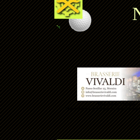
N
Brasserie Vivaldi
Woensdag en za. onbeperkt de lekkerste s