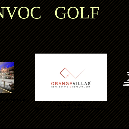
VOC GOLF
Ma+Di v
pare-ribs eten!
Orange Villas
Nederlands sprekende makelaars in Moraira