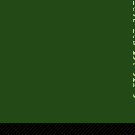
m
H
W