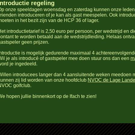
Introductie regeling
Op onze speeldagen woensdag en zaterdag kunnen onze leden i
vrienden introduceren of je kan als gast meespelen. Ook introd
oeten in het bezit zijn van de HCP 36 of lager.
et introductietarief is 2,50 euro per persoon, per wedstrijd en d
contant te worden betaald aan de wedstrijdleiding. Helaas ontva
gastspeler geen prijzen.
Introductie is mogelijk gedurende maximaal 4 achtereenvolgend
Wil je als introducé of gastspeler mee doen stuur ons dan een
ma
word je ingedeeld.
Willen introducees langer dan 4 aansluitende weken meedoen m
kunnen zij lid worden van onze hoofdclub
NVOC de Lage Land
NVOC golfclub.
e hopen jullie binnenkort op de Ifach te zien!