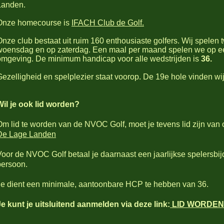
Landen.
Onze homecourse is
IFACH Club de Golf.
Onze club bestaat uit ruim 160 enthousiaste golfers. Wij spelen
woensdag en op zaterdag. Een maal per maand spelen we op ee
omgeving. De minimum handicap voor alle wedstrijden is
36.
Gezelligheid en spelplezier staat voorop. De 19e hole vinden wij
Wil je ook lid worden?
Om lid te worden van de NVOC Golf, moet je tevens lid zijn va
De Lage Landen
Voor de NVOC Golf betaal je daarnaast een jaarlijkse spelersbi
persoon.
Je dient een minimale, aantoonbare HCP te hebben van 36.
Je kunt je uitsluitend aanmelden via deze link:
LID WORDEN