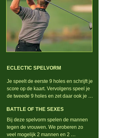
ECLECTIC SPELVORM
Je speelt de eerste 9 holes en schrijft je 
score op de kaart. Vervolgens speel je 
de tweede 9 holes en zet daar ook je  
gewoon op de kaart. 

BATTLE OF THE SEXES
Na afloop vergelijk je de score op hole 
10 met de score van hole 1. Heb je op 
Bij deze spelvorm spelen de mannen 
hole 1 een score van 4 staan, en je 
tegen de vrouwen. We proberen zo 
scoort op hole 10 een 3, dan tel je de 3.

veel mogelijk 2 mannen en 2 