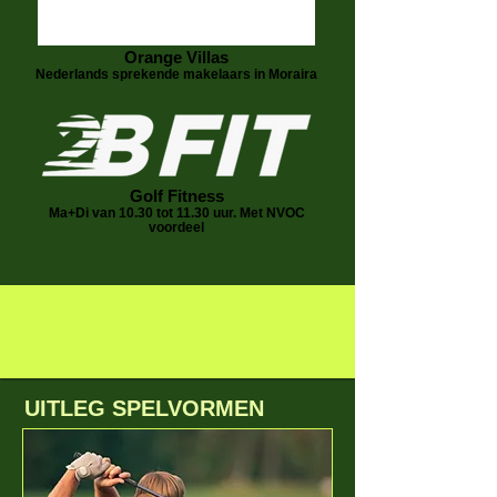
Orange Villas
Nederlands sprekende makelaars in Moraira
Golf Fitness
Ma+Di van 10.30 tot 11.30 uur. Met NVOC
voordeel
UITLEG SPELVORMEN