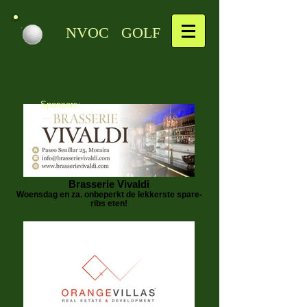
NVOC GOLF
Sponsors:
Brasserie Vivaldi
Woensdag en za. onbeperkt de lekkerste spare-
ribs eten!