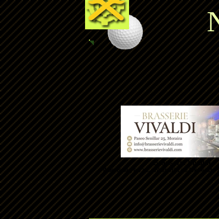
N
Brasserie Vivaldi
Woensdag en za. onbeperkt de lekkerste s