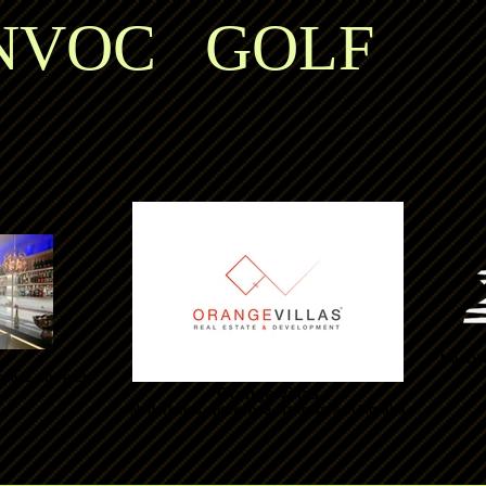
VOC GOLF
Ma+Di v
pare-ribs eten!
Orange Villas
Nederlands sprekende makelaars in Moraira