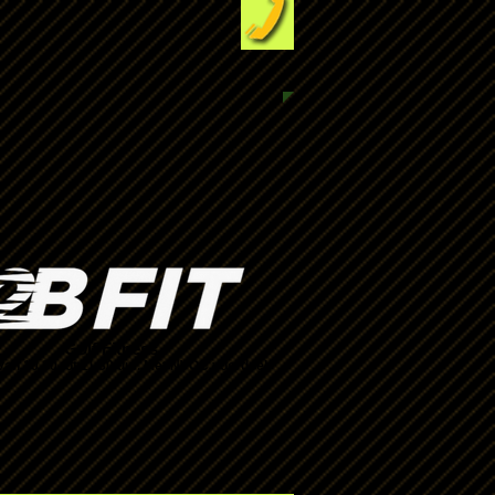
Golf Fitness
an 10.30 tot 11.30 uur. Met NVOC voordeel