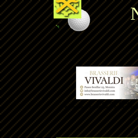
N
Brasserie Vivaldi
Woensdag en za. onbeperkt de lekkerste s