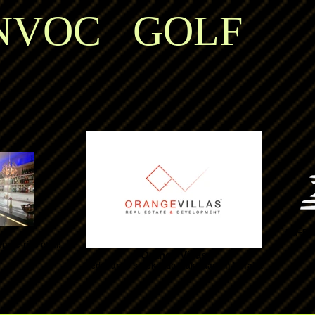
VOC GOLF
Ma+Di v
pare-ribs eten!
Orange Villas
Nederlands sprekende makelaars in Moraira