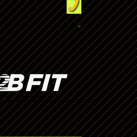
Golf Fitness
an 10.30 tot 11.30 uur. Met NVOC voordeel